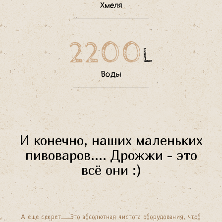
Хмеля
2200
L
Воды
И конечно, наших маленьких
пивоваров.... Дрожжи - это
всё они :)
А еще секрет.........Это абсолютная чистота оборудования, чтоб