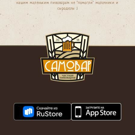
нашим маленьким пивоварам не "помогли" молочники и
сыроделы :)